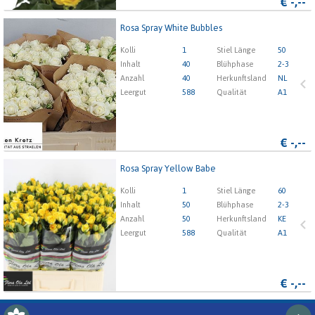
€
-,--
Rosa Spray White Bubbles
Rosa Spray White Bubbles
Kolli
1
Stiel Länge
50
x
Inhalt
40
Blühphase
2-3
Anzahl
40
Herkunftsland
NL
Leergut
588
Qualität
A1
1
2
3
4
5
€
-,--
Rosa Spray Yellow Babe
Rosa Spray Yellow Babe
Kolli
1
Stiel Länge
60
x
Inhalt
50
Blühphase
2-3
Anzahl
50
Herkunftsland
KE
Leergut
588
Qualität
A1
1
2
3
4
5
€
-,--