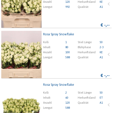
Anzahl
120
Herkunftsland
KE
Leergut
992
Qualität
A1
1
2
3
4
5
€
-,--
Rosa Spray Snowflake
Rosa Spray Snowflake
Kolli
1
Stiel Länge
50
x
Inhalt
80
Blühphase
2-3
Anzahl
100
Herkunftsland
KE
Leergut
588
Qualität
A1
1
2
3
4
5
€
-,--
Rosa Spray Snowflake
Rosa Spray Snowflake
Kolli
2
Stiel Länge
50
x
Inhalt
60
Herkunftsland
ET
Anzahl
120
Qualität
A1
Leergut
588
1
2
3
4
5