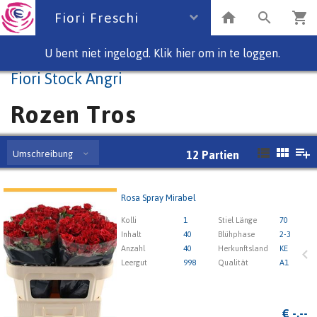
Fiori Freschi
U bent niet ingelogd. Klik hier om in te loggen.
Fiori Stock Angri
Rozen Tros
Umschreibung
12
Partien
Rosa Spray Mirabel
Rosa Spray Mirabel
Kolli
1
Stiel Länge
70
x
Inhalt
40
Blühphase
2-3
Anzahl
40
Herkunftsland
KE
Leergut
998
Qualität
A1
1
2
3
4
5
€
-,--