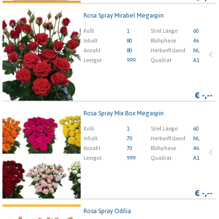
Rosa Spray Mirabel Megaspin
Rosa Spray Mirabel Megaspin
Kolli
1
Stiel Länge
60
x
Inhalt
80
Blühphase
46
Anzahl
80
Herkunftsland
NL
Leergut
999
Qualität
A1
1
2
3
4
5
€
-,--
Rosa Spray Mix Box Megaspin
Rosa Spray Mix Box Megaspin
Kolli
1
Stiel Länge
60
x
Inhalt
70
Herkunftsland
NL
Anzahl
70
Blühphase
46
Leergut
999
Qualität
A1
1
2
3
4
5
€
-,--
Rosa Spray Odilia
Rosa Spray Odilia