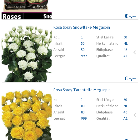
€
-,--
Rosa Spray Snowflake Megaspin
Rosa Spray Snowflake Megaspin
Kolli
1
Stiel Länge
60
x
Inhalt
50
Herkunftsland
NL
Anzahl
50
Blühphase
46
Leergut
999
Qualität
A1
1
2
3
4
5
€
-,--
Rosa Spray Tarantella Megaspin
Rosa Spray Tarantella Megaspin
Kolli
1
Stiel Länge
60
x
Inhalt
80
Herkunftsland
NL
Anzahl
80
Blühphase
46
Leergut
999
Qualität
A1
1
2
3
4
5