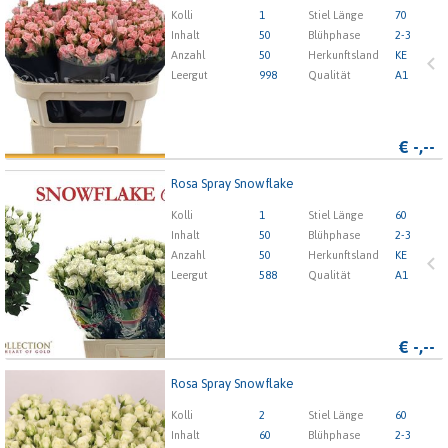
Kolli
1
Stiel Länge
70
x
Inhalt
50
Blühphase
2-3
Anzahl
50
Herkunftsland
KE
Leergut
998
Qualität
A1
1
2
3
4
5
€
-,--
Rosa Spray Snowflake
Rosa Spray Snowflake
Kolli
1
Stiel Länge
60
x
Inhalt
50
Blühphase
2-3
Anzahl
50
Herkunftsland
KE
Leergut
588
Qualität
A1
1
2
3
4
5
€
-,--
Rosa Spray Snowflake
Rosa Spray Snowflake
Kolli
2
Stiel Länge
60
x
Inhalt
60
Blühphase
2-3