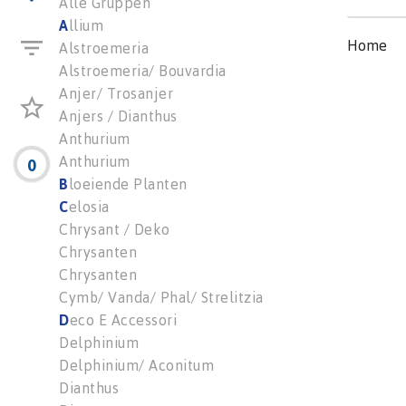
Alle Gruppen
A
llium
Home
Alstroemeria
Alstroemeria/ Bouvardia
Anjer/ Trosanjer
Anjers / Dianthus
Anthurium
Anthurium
0
B
loeiende Planten
C
elosia
Chrysant / Deko
Chrysanten
Chrysanten
Cymb/ Vanda/ Phal/ Strelitzia
D
eco E Accessori
Delphinium
Delphinium/ Aconitum
Dianthus