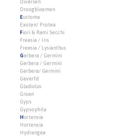
Diversen
Droogbloemen
E
ustoma
Exoten/ Protea
F
iori & Rami Secchi
Freesia / Iris
Freesia / Lysianthus
G
erbera / Germini
Gerbera / Germini
Gerbera/ Germini
Geverfd
Gladiolus
Groen
Gyps
Gypsophila
H
ortensia
Hortensia
Hydrangea