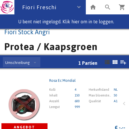
Fiori Freschi
U bent niet ingelogd. Klik hier om in te loggen.
Fiori Stock Angri
Protea / Kaapsgroen
Umschreibung
1
Partien
Rosa Ec Mondial
Rosa Ec Mondial
Kolli
4
Herkunftsland
NL
x
Inhalt
150
Max bloemsteellengte
50
Anzahl
600
Qualität
A1
Leergut
999
1
2
3
4
5
€
-,--
ANGEBOT