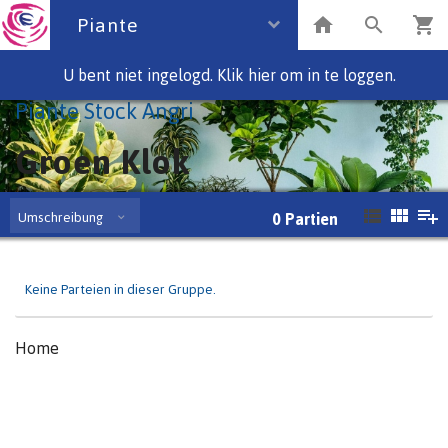
Piante
U bent niet ingelogd. Klik hier om in te loggen.
Piante Stock Angri
Groen Klok
Umschreibung
0
Partien
Keine Parteien in dieser Gruppe.
Home