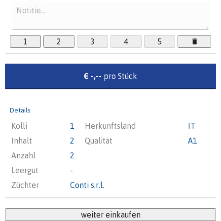
1
2
3
4
5
€ -,--
pro Stück
Details
Kolli
1
Herkunftsland
IT
Inhalt
2
Qualität
A1
Anzahl
2
Leergut
-
Züchter
Conti s.r.l.
weiter einkaufen