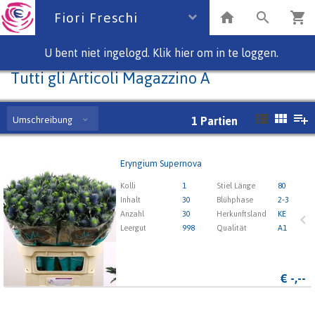
Fiori Freschi
U bent niet ingelogd. Klik hier om in te loggen.
Tutti gli Articoli Magazzino A
Umschreibung
1
Partien
Eryngium Supernova
Eryngium Supernova
Kolli
1
Stiel Länge
80
x
Inhalt
30
Blühphase
2-3
Anzahl
30
Herkunftsland
KE
Leergut
998
Qualität
A1
1
2
3
4
5
€
-,--