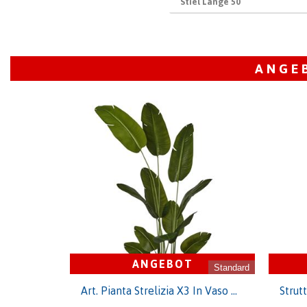
Stiel Länge 50
Inhalt
200
Herkunftsland
Anzahl
200
Qualität
Leergut
999
ANGE
ANGEBOT
Standard
Art. Pianta Strelizia X3 In Vaso H.240cm Green