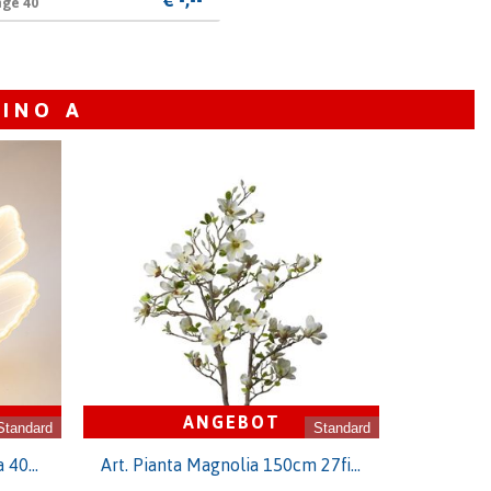
nge 40
150
Herkunftsland
NL
300
Qualität
A1
999
INO A
ANGEBOT
Standard
Standard
Wedd. Farfalla Led Dinamica 40cm - Luce Calda
Art. Pianta Magnolia 150cm 27fiori Cream