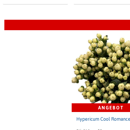
ANGEBOT
Hypericum Cool Romanc
Kolli
1
Stiel Länge