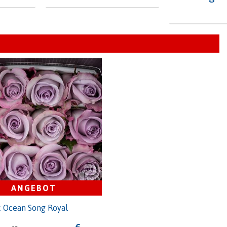
ANGEBOT
c Ocean Song Royal
2
Stiel Länge
40
€
-,--