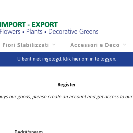
Fiori Stabilizzati
Accessori e Deco
U bent niet ingelogd. Klik hier om in te loggen.
Register
buys our goods, please create an account and get access to our 
Bedrijfsnaam